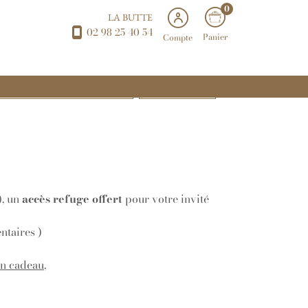
0
LA BUTTE
02 98 25 40 54
Panier
Compte
Offrir/Réserver un accès au refuge
Atelier individuel
), un
accès refuge offert
pour votre invité
ntaires )
on cadeau
,