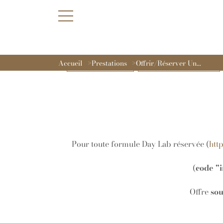
Accueil
Prestations
Offrir/Réserver Un...
Nos Offres du Moment
Offrir/Réserver un massage
Pour toute formule Day Lab réservée (
htt
(
code "i
Offre
sou