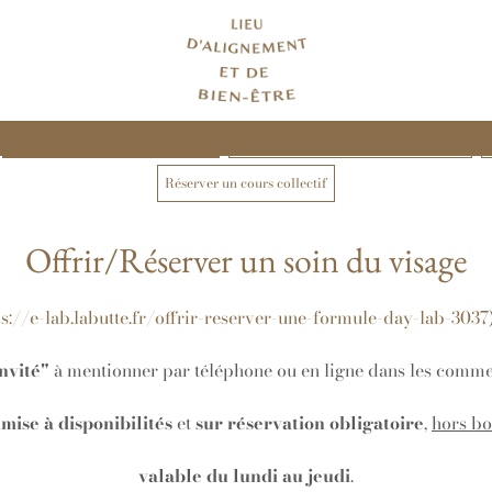
Offrir/Réserver un soin du visage
Offrir/Réserver une formule Day LAB
Réserver un cours collectif
Offrir/Réserver un soin du visage
ps://e-lab.labutte.fr/offrir-reserver-une-formule-day-lab-3037
nvité"
à mentionner par téléphone ou en ligne dans les comme
mise à disponibilités
et
sur réservation obligatoire
,
hors b
valable du lundi au jeudi
.