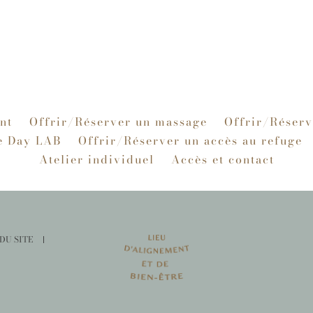
nt
Offrir/Réserver un massage
Offrir/Réserv
e Day LAB
Offrir/Réserver un accès au refuge
Atelier individuel
Accès et contact
DU SITE