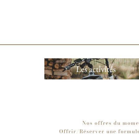
Butte
Les activités
ille
Nos offres du mome
Offrir/Réserver une formul