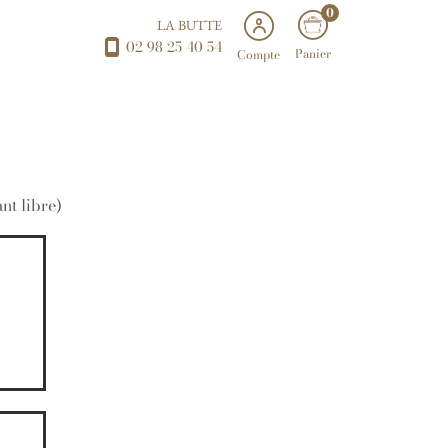
0
LA BUTTE
02 98 25 40 54
Panier
Compte
nt libre)