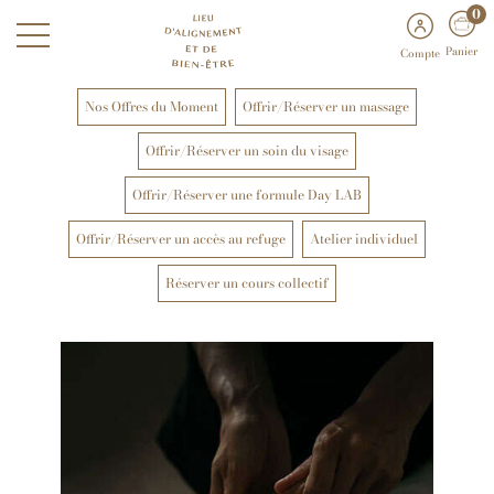
0
Panier
Compte
Nos Offres du Moment
Offrir/Réserver un massage
Offrir/Réserver un soin du visage
Offrir/Réserver une formule Day LAB
Offrir/Réserver un accès au refuge
Atelier individuel
Réserver un cours collectif