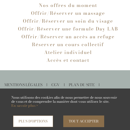
Nos offres du moment
Offrir/Réserver un massage
Offrir/Réserver un soin du visage
Offrir/Réserver une formule Day LAB
Offrir/Réserver un accès au refuge
Réserver un cours collectif
Atelier individuel
Accès et contact
MENTIONS LÉGALES
CGV
PLAN DU SITE
PRENDRE RENDEZ-VOUS AVEC UN BON CADEAU
ANNULER MA COMMANDE
Nous utilisons des cookies afin de nous permettre de nous souvenir
de vous et de comprendre la manière dont vous utilisez le site.
En savoir plus ›
NOUS CONTACTER
PLUS D'OPTIONS
TOUT ACCEPTER
,
Site by Kyxar
Ideosens
aisse, rendez-vous en ligne, gestion stock, gestion spa urbain, spa hôtelier, crm, erp
webdesign > creation web > developpement > SEO