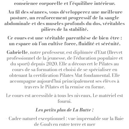
conscience corporelle et l’équilibre intérieur.
Au fil des séances, vous développerez une meilleure
posture, un renforcement progressif de la sangle
abdominale et des muscles profonds du dos, véritables
piliers de la stabilité.
Ce cours est une véritable parenthèse de bien-être :
un espace où l’on cultive force, fluidité et sérénité.
Gabrielle
, notre professeur, est diplômée d'Etat (Brevet
professionnel de la jeunesse, de l'éducation populaire et
du sport) depuis 2020. Elle a découvert le Pilates au
cours de sa formation et choisi de se spécialiser en
obtenant la certification Pilates Mat fondamental. Elle
accompagne aujourd'hui principalement ses élèves à
travers le Pilates et la remise en forme.
Le cours est accessible à tous les niveaux. Le matériel est
fourni.
Les petits plus de La Butte :
- Cadre naturel exceptionnel : vue imprenable sur la Baie
de Goulven entre terre et mer